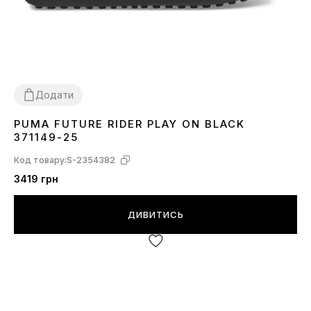
Додати
PUMA FUTURE RIDER PLAY ON BLACK
36
44.5
371149-25
Код товару:
S-2354382
3419 грн
ДИВИТИСЬ