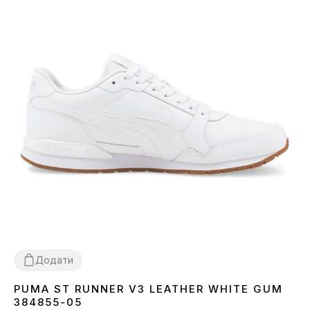
Додати
PUMA ST RUNNER V3 LEATHER WHITE GUM
36
42.5
43
44
45
384855-05