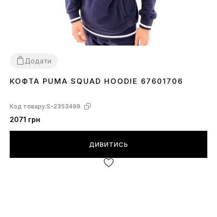
Додати
КОФТА PUMA SQUAD HOODIE 67601706
S
L
Код товару:
S-2353499
2071 грн
ДИВИТИСЬ