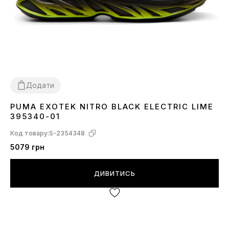
Додати
PUMA EXOTEK NITRO BLACK ELECTRIC LIME
36
42.5
43
44
44.5
45
395340-01
Код товару:
S-2354348
5079 грн
ДИВИТИСЬ