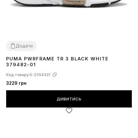
Додати
PUMA PWRFRAME TR 3 BLACK WHITE
36
44
44.5
379482-01
Код товару:
S-2354331
3229 грн
ДИВИТИСЬ