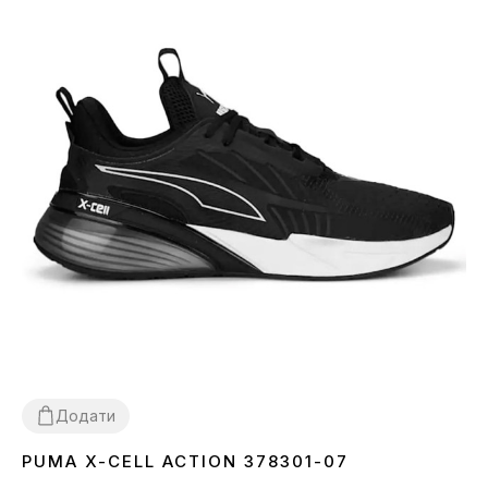
Додати
PUMA X-CELL ACTION 378301-07
36
42
42.5