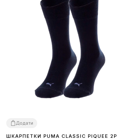
Додати
ШКАРПЕТКИ PUMA CLASSIC PIQUEE 2P
30-34
39-42
43-46