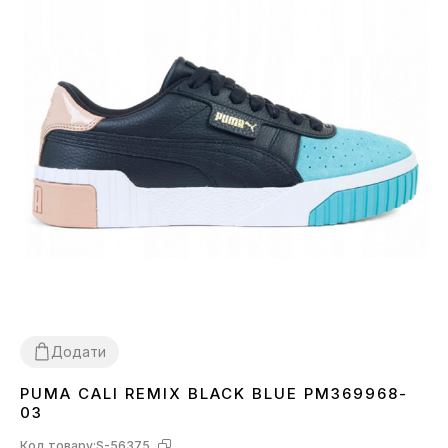
Додати
PUMA CALI REMIX BLACK BLUE PM369968-
36
37
38
03
Код товару:
S-56375