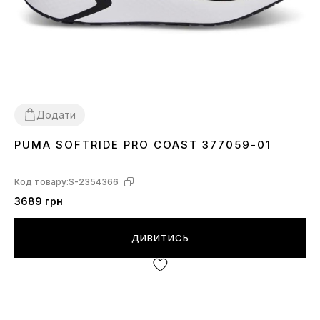
Додати
PUMA SOFTRIDE PRO COAST 377059-01
36
42.5
43
44
44.5
Код товару:
S-2354366
3689 грн
ДИВИТИСЬ