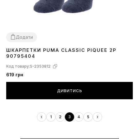
Додати
ШКАРПЕТКИ PUMA CLASSIC PIQUEE 2P
30-34
39-42
43-46
90795404
Код товару:
S-2353812
619 грн
ДИВИТИСЬ
1
2
3
4
5