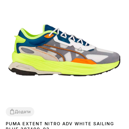
Додати
PUMA EXTENT NITRO ADV WHITE SAILING
36
40.5
42
42.5
43