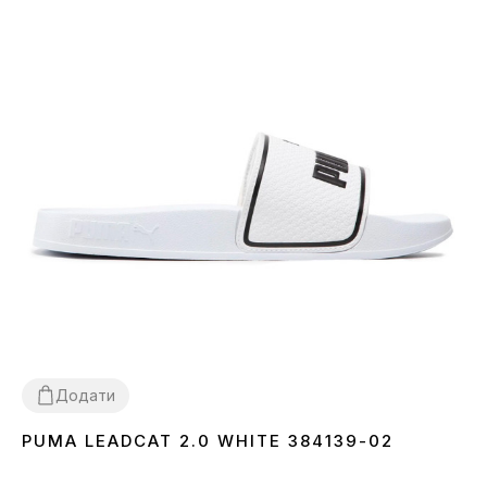
Додати
PUMA LEADCAT 2.0 WHITE 384139-02
36
40.5
42
43
44.5
46