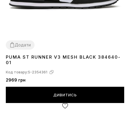
Додати
PUMA ST RUNNER V3 MESH BLACK 384640-
36
44.5
01
Код товару:
S-2354361
2969 грн
ДИВИТИСЬ