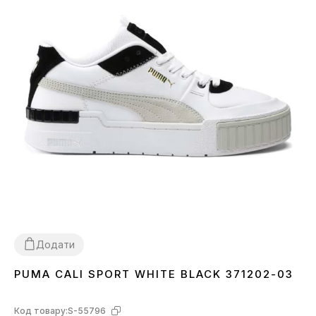
Додати
PUMA CALI SPORT WHITE BLACK 371202-03
36
38
Код товару:
S-55796