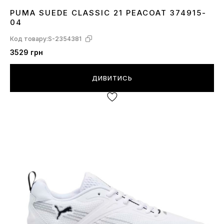
PUMA SUEDE CLASSIC 21 PEACOAT 374915-
36
42
42.5
43
45
04
Код товару:
S-2354381
3529 грн
ДИВИТИСЬ