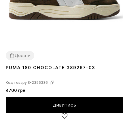
Додати
PUMA 180 CHOCOLATE 389267-03
36
37
38
39
40
41
42
44
45
Код товару:
S-2355336
4700 грн
ДИВИТИСЬ