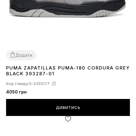
Додати
PUMA ZAPATILLAS PUMA-180 CORDURA GREY
41
42
43
44
BLACK 393287-01
Код товару:
S-2355177
4050 грн
ДИВИТИСЬ