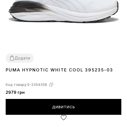
Додати
PUMA HYPNOTIC WHITE COOL 395235-03
36
42.5
43
44
44.5
45
Код товару:
S-2354358
2979 грн
ДИВИТИСЬ