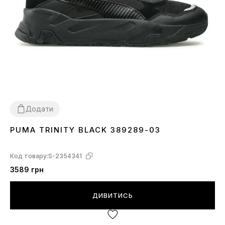
Додати
PUMA TRINITY BLACK 389289-03
36
42
42.5
44
44.5
Код товару:
S-2354341
3589 грн
ДИВИТИСЬ