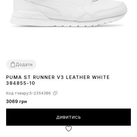
Додати
PUMA ST RUNNER V3 LEATHER WHITE
36
40.5
42
43
44
44.5
384855-10
Код товару:
S-2354386
3069 грн
ДИВИТИСЬ