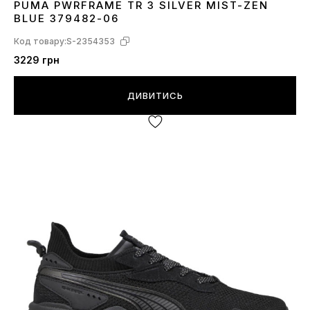
PUMA PWRFRAME TR 3 SILVER MIST-ZEN
36
42
42.5
43
44
44.5
45
BLUE 379482-06
Код товару:
S-2354353
3229 грн
ДИВИТИСЬ