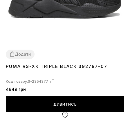
Додати
PUMA RS-XK TRIPLE BLACK 392787-07
36
40.5
42
42.5
43
44
44.5
Код товару:
S-2354377
4949 грн
ДИВИТИСЬ