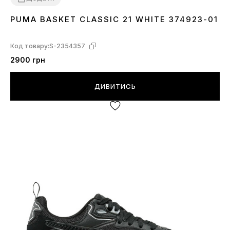
PUMA BASKET CLASSIC 21 WHITE 374923-01
36
42
42.5
43
44
44.5
45
46
Код товару:
S-2354357
2900 грн
ДИВИТИСЬ