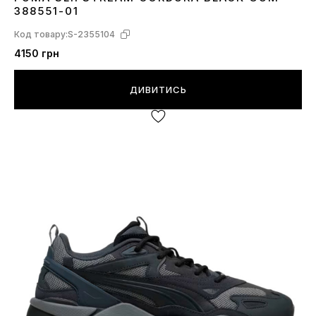
41
42
43
44
45
388551-01
Код товару:
S-2355104
4150 грн
ДИВИТИСЬ