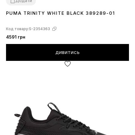
Додати
PUMA TRINITY WHITE BLACK 389289-01
36
42
42.5
43
44
44.5
45
46
Код товару:
S-2354363
4591 грн
ДИВИТИСЬ