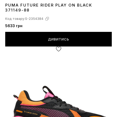
PUMA FUTURE RIDER PLAY ON BLACK
36
42.5
43
44
44.5
45
371149-88
Код товару:
S-2354384
5633 грн
ДИВИТИСЬ