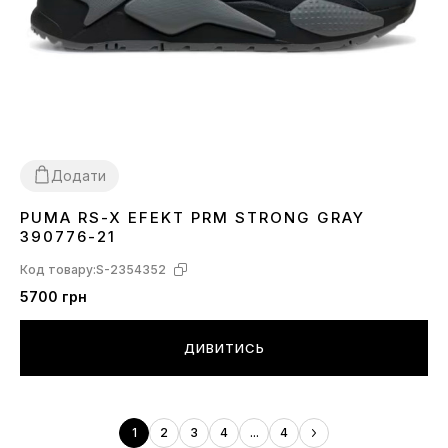
Додати
PUMA RS-X EFEKT PRM STRONG GRAY
36
44.5
390776-21
Код товару:
S-2354352
5700 грн
ДИВИТИСЬ
1
2
3
4
...
4