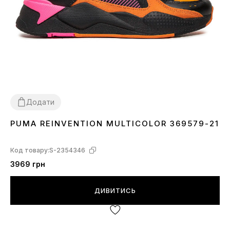
Додати
PUMA REINVENTION MULTICOLOR 369579-21
36
42.5
43
44
44.5
45
Код товару:
S-2354346
3969 грн
ДИВИТИСЬ