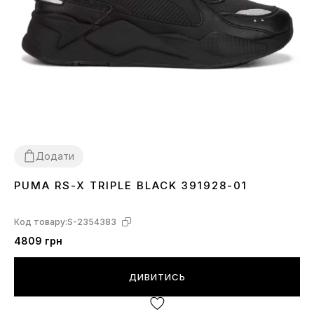
Додати
PUMA RS-X TRIPLE BLACK 391928-01
36
40.5
41
42.5
43
44
44.5
Код товару:
S-2354383
4809 грн
ДИВИТИСЬ