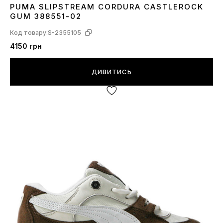
PUMA SLIPSTREAM CORDURA CASTLEROCK
42
43
44
45
GUM 388551-02
Код товару:
S-2355105
4150 грн
ДИВИТИСЬ