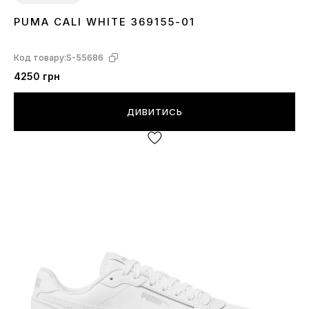
PUMA CALI WHITE 369155-01
36
37
38
39
40
41
Код товару:
S-55686
4250 грн
ДИВИТИСЬ