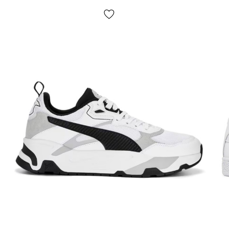
— не предусмотрено! Оплата происходит при
получении, после осмотра и примерки товара на
отделении почты. Стоимость доставки товара и
комиссия за использование наложенного платежа
оплачивается покупателем отдельно от стоимости
товара! Доставка товара занимает 1-3 суток от
момента подтверждения заказа. Товар можно
обменять или вернуть. В случае, если что-то не
подошло — покупатель может абсолютно бесплатно
отказаться от посылки на отделении почты!
*В зависимости от настроек и качества работы
Вашего гаджета цвет товара, что изображен на фото,
может незначительно отличаться от реального!