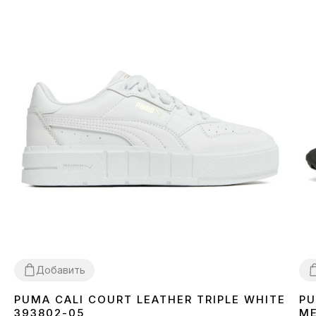
Добавить
PUMA CALI COURT LEATHER TRIPLE WHITE
PU
38
39
3
393802-05
ME