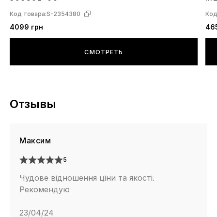
Код товара:
S-2354380
Код
4099 грн
46
СМОТРЕТЬ
Отзывы
Максим
5
Чудове відношення ціни та якості.
Рекомендую
23/04/24