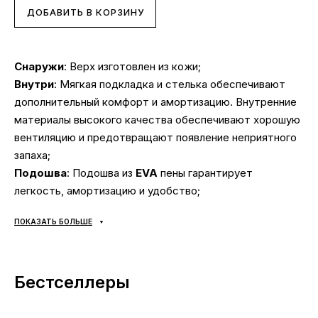
ДОБАВИТЬ В КОРЗИНУ
Снаружи
: Верх изготовлен из кожи;
Внутри
: Мягкая подкладка и стелька обеспечивают
дополнительный комфорт и амортизацию. Внутренние
материалы высокого качества обеспечивают хорошую
вентиляцию и предотвращают появление неприятного
запаха;
Подошва
: Подошва из
EVA
пены гарантирует
легкость, амортизацию и удобство;
Сезонность
: может использоваться в течении всего
ПОКАЗАТЬ БОЛЬШЕ
года в зависимости от погодных условий;
Производитель
: Вьетнам.
Бестселлеры
Все товары доставляются исключительно компанией
«НОВАЯ ПОЧТА», никаких других вариантов доставки