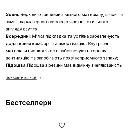
Зовні
: Верх виготовлений з міцного матеріалу, шкіри та
замші, характерного високою якістю і стильного
вигляду взуття;
Всередині
: М'яка підкладка та устілка забезпечують
додатковий комфорт та амортизацію. Внутрішні
матеріали високої якості забезпечують хорошу
вентиляцію та запобігають появі неприємного запаху;
Підошва
:Підошва з резини має відмінну зчеплюваність
з поверхнею і забезпечує хорошу амортизацію.
ПОКАЗАТИ БІЛЬШЕ
Протектор на підмітці забезпечує гарне тертя та
стабільність при ходьбі;
Сезонність
: може використовуватись протягом
Бестселлери
всього року в залежності від погодних умов;
Виробник
: В'єтнам.
Усі товари доставляються виключно за допомогою