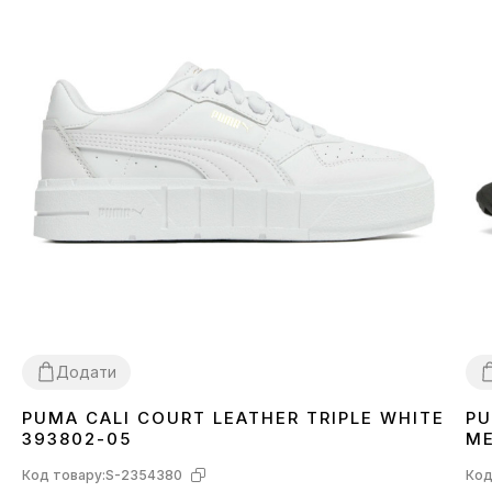
Додати
PUMA CALI COURT LEATHER TRIPLE WHITE
PU
38
39
3
393802-05
ME
Код товару:
S-2354380
Код