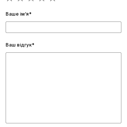
Ваше ім’я*
Ваш відгук*