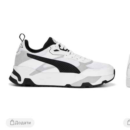
компанії «НОВА ПОШТА», жодних інших варіантів
доставки — не передбачено! Оплата здійснюється при
отриманні, після огляду та примірки товару на відділенні
пошти. Вартість доставки товару та комісія за
використання грошового переказу сплачується
покупцем окремо від вартості товару! Доставка
товару займає 1-3 доби від моменту підтвердження
замовлення. Товар можна обміняти чи повернути. У разі,
якщо щось не підійшло — покупець може абсолютно
безкоштовно відмовитися від посилки безпосередньо
на відділенні пошти!
*Залежно від налаштувань та якості роботи Вашого
гаджету колір товару, що зазначено на фото, може
дещо відрізнятися від реального!
Додати