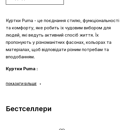
Куртки Puma - це поєднання стилю, функціональності
та комфорту, яке робить їх чудовим вибором для
людей, які ведуть активний спосіб життя. Їх
пропонують у різноманітних фасонах, кольорах та
матеріалах, щоб відповідати різним потребам та
вподобанням.
Куртки Puma :
Якість:
Куртки Puma виготовлені з міцних матеріалів та
ПОКАЗАТИ БІЛЬШЕ
якісної конструкції, тому вони прослужать вам довгі
роки.
Різноманіття:
Puma пропонує широкий вибір курток у
Бестселлери
різних фасонах, кольорах і розмірах, тому ви
обов'язково знайдете те, що підходить саме вам.
Стиль:
Куртки Puma мають сучасний дизайн, який