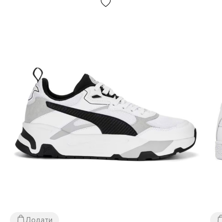
підходить як для чоловіків, так і для жінок. Їх можна
носити як для повсякденного носіння, так і для занять
спортом.
Функціональність:
Куртки Puma розроблені для
забезпечення комфорту та захисту в будь-яку погоду.
Вони виготовлені з високоякісних матеріалів, що
відводять вологу, зігрівають і захищають від вітру та
дощу.
Додати