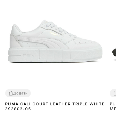
Додати
PUMA CALI COURT LEATHER TRIPLE WHITE
PU
38
39
3
393802-05
ME