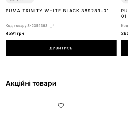
PUMA TRINITY WHITE BLACK 389289-01
PU
36
42
42.5
43
44
44.5
45
46
3
01
Код товару:
S-2354363
Код
4591 грн
29
ДИВИТИСЬ
Акційні товари