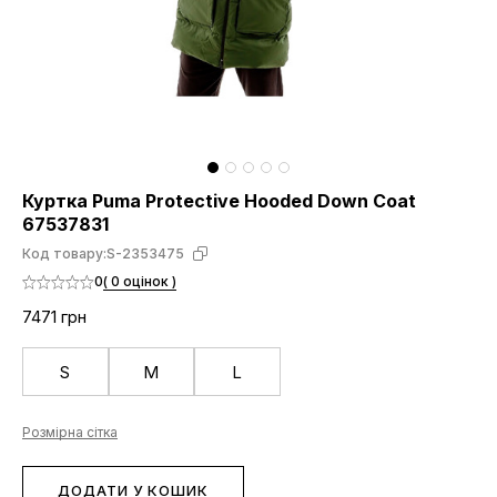
Куртка Puma Protective Hooded Down Coat
67537831
Код товару:
S-2353475
0
( 0 оцінок )
7471 грн
S
M
L
Розмірна сітка
ДОДАТИ У КОШИК