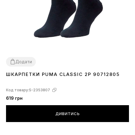
Додати
ШКАРПЕТКИ PUMA CLASSIC 2P 90712805
30-34
39-42
43-46
Код товару:
S-2353807
619 грн
ДИВИТИСЬ