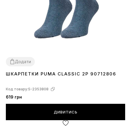
Додати
ШКАРПЕТКИ PUMA CLASSIC 2P 90712806
30-34
39-42
43-46
Код товару:
S-2353808
619 грн
ДИВИТИСЬ