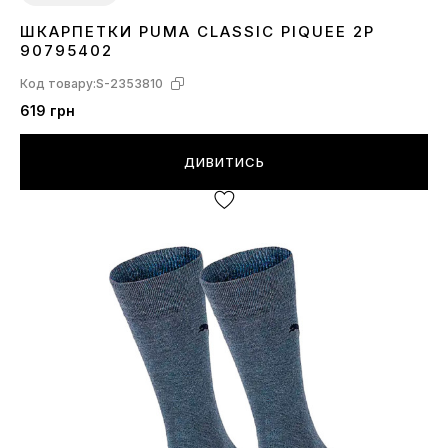
ШКАРПЕТКИ PUMA CLASSIC PIQUEE 2P
30-34
39-42
43-46
90795402
Код товару:
S-2353810
619 грн
ДИВИТИСЬ