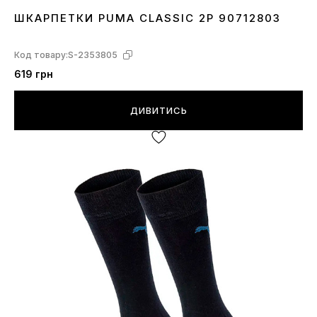
ШКАРПЕТКИ PUMA CLASSIC 2P 90712803
30-34
39-42
Код товару:
S-2353805
619 грн
ДИВИТИСЬ