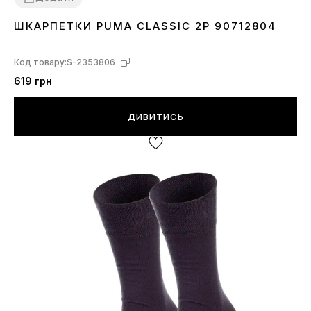
ШКАРПЕТКИ PUMA CLASSIC 2P 90712804
30-34
39-42
43-46
Код товару:
S-2353806
619 грн
ДИВИТИСЬ