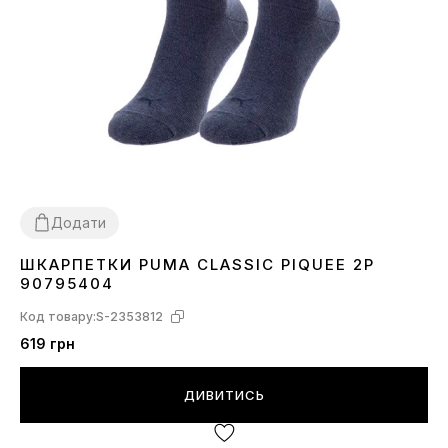
Додати
ШКАРПЕТКИ PUMA CLASSIC PIQUEE 2P
30-34
39-42
43-46
90795404
Код товару:
S-2353812
619 грн
ДИВИТИСЬ