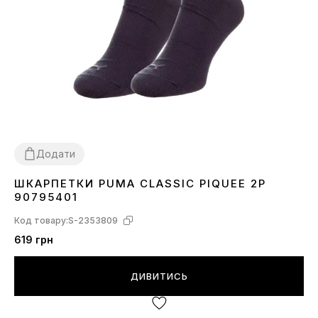
Додати
ШКАРПЕТКИ PUMA CLASSIC PIQUEE 2P
30-34
39-42
43-46
90795401
Код товару:
S-2353809
619 грн
ДИВИТИСЬ