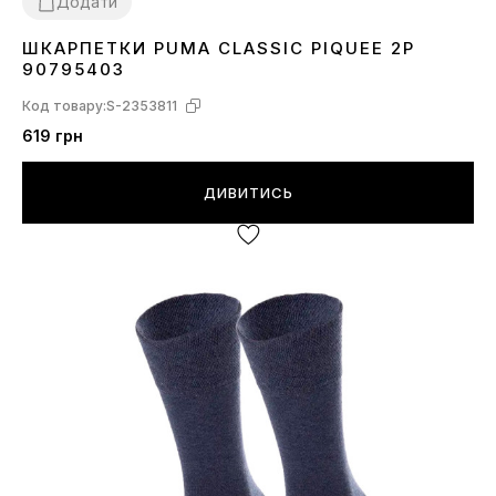
Додати
ШКАРПЕТКИ PUMA CLASSIC PIQUEE 2P
30-34
39-42
43-46
90795403
Код товару:
S-2353811
619 грн
ДИВИТИСЬ