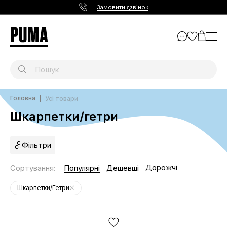
Замовити дзвінок
Головна
Усі товари
Шкарпетки/гетри
Фільтри
Дорожчі
Сортування
:
Популярні
Дешевші
Шкарпетки/Гетри