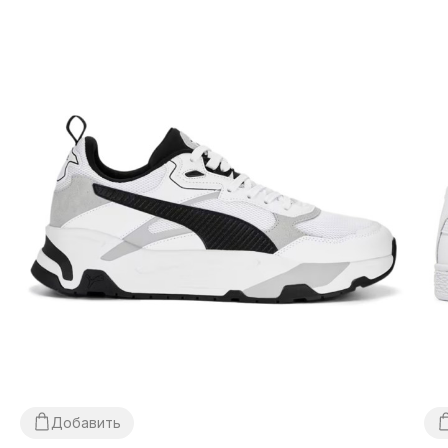
занятий спортом.
Функциональность:
Куртки Puma разработаны для
обеспечения комфорта и защиты в любую погоду. Они
изготовлены из высококачественных отводящих влагу
материалов, согревают и защищают от ветра и дождя.
Добавить