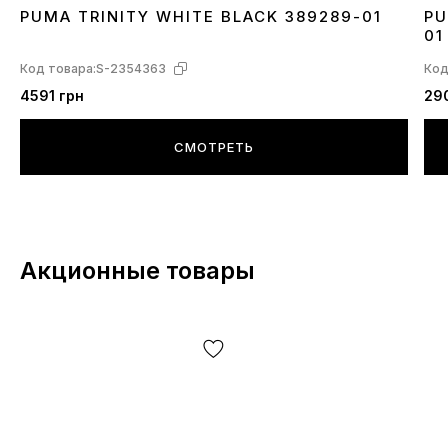
PUMA TRINITY WHITE BLACK 389289-01
PU
36
42
42.5
43
44
44.5
45
46
3
01
Код товара:
S-2354363
Код
4591 грн
29
СМОТРЕТЬ
Акционные товары