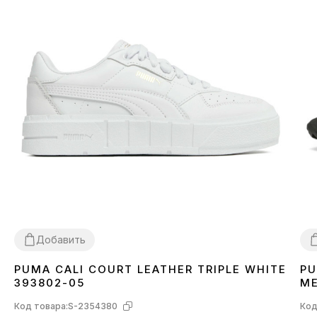
Добавить
PUMA CALI COURT LEATHER TRIPLE WHITE
PU
38
39
3
393802-05
ME
Код товара:
S-2354380
Код