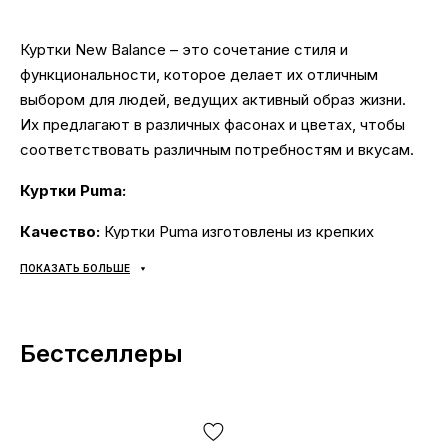
Куртки New Balance – это сочетание стиля и
функциональности, которое делает их отличным
выбором для людей, ведущих активный образ жизни.
Их предлагают в различных фасонах и цветах, чтобы
соответствовать различным потребностям и вкусам.
Куртки
Puma:
Качество:
Куртки Puma изготовлены из крепких
материалов и качественной конструкции, поэтому они
ПОКАЗАТЬ БОЛЬШЕ
прослужат вам долгие годы.
Разнообразие:
Puma предлагает широкий выбор
курток в разных фасонах, цветах и размерах, поэтому
Бестселлеры
вы обязательно найдете то, что подходит вам.
Стиль:
Куртки Puma имеют современный дизайн,
подходящий как для мужчин, так и для женщин. Их
можно носить как для повседневной носки, так и для