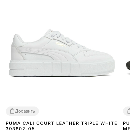
Добавить
PUMA CALI COURT LEATHER TRIPLE WHITE
PU
38
39
3
393802-05
ME