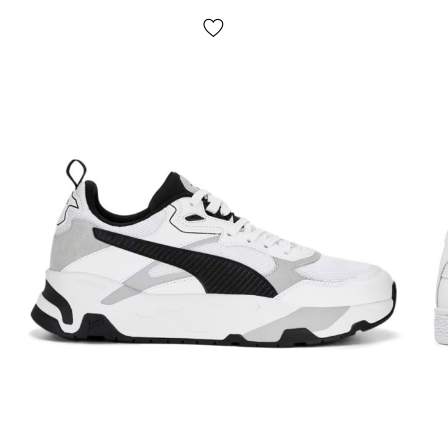
«НОВАЯ ПОЧТА», никаких других вариантов доставки
— не предусмотрено! Оплата происходит при
получении, после осмотра и примерки товара на
отделении почты. Стоимость доставки товара и
комиссия за использование наложенного платежа
оплачивается покупателем отдельно от стоимости
товара! Доставка товара занимает 1-3 суток от
момента подтверждения заказа. Товар можно
обменять или вернуть. В случае, если что-то не
подошло — покупатель может абсолютно бесплатно
отказаться от посылки на отделении почты!
*В зависимости от настроек и качества работы
Вашего гаджета цвет товара, что изображен на фото,
может незначительно отличаться от реального!