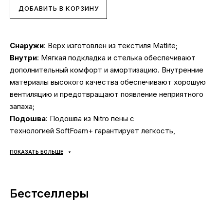
ДОБАВИТЬ В КОРЗИНУ
Снаружи
: Верх изготовлен из текстиля Matlite;
Внутри
: Мягкая подкладка и стелька обеспечивают
дополнительный комфорт и амортизацию. Внутренние
материалы высокого качества обеспечивают хорошую
вентиляцию и предотвращают появление неприятного
запаха;
Подошва
: Подошва из Nitro пены с
технологией SoftFoam+ гарантирует легкость,
амортизацию и удобство;
ПОКАЗАТЬ БОЛЬШЕ
Сезонность
: может использоваться в течении всего
года в зависимости от погодных условий;
Производитель
: Вьетнам.
Бестселлеры
Все товары доставляются исключительно компанией