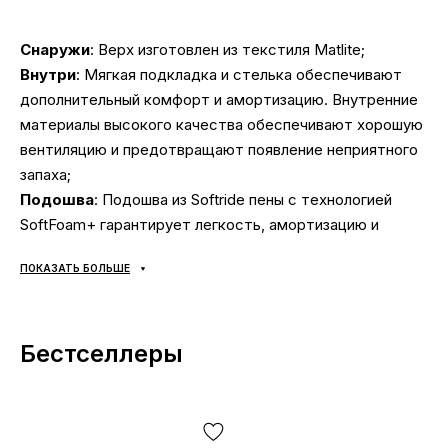
Снаружи
: Верх изготовлен из текстиля Matlite;
Внутри
: Мягкая подкладка и стелька обеспечивают
дополнительный комфорт и амортизацию. Внутренние
материалы высокого качества обеспечивают хорошую
вентиляцию и предотвращают появление неприятного
запаха;
Подошва
: Подошва из Softride пены c технологией
SoftFoam+ гарантирует легкость, амортизацию и
удобство;
ПОКАЗАТЬ БОЛЬШЕ
Сезонность
: может использоваться в течении всего
года в зависимости от погодных условий;
Производитель
: Вьетнам.
Бестселлеры
Все товары доставляются исключительно компанией
«НОВАЯ ПОЧТА», никаких других вариантов доставки
— не предусмотрено! Оплата происходит при