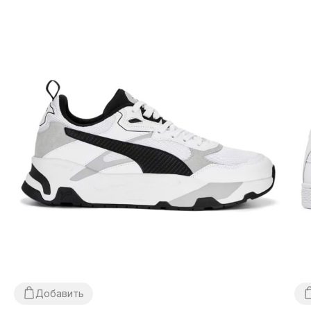
получении, после осмотра и примерки товара на
отделении почты. Стоимость доставки товара и
комиссия за использование наложенного платежа
оплачивается покупателем отдельно от стоимости
товара! Доставка товара занимает 1-3 суток от
момента подтверждения заказа. Товар можно
обменять или вернуть. В случае, если что-то не
подошло — покупатель может абсолютно бесплатно
отказаться от посылки на отделении почты!
*В зависимости от настроек и качества работы
Вашего гаджета цвет товара, что изображен на фото,
может незначительно отличаться от реального!
Добавить
*Некоторые незначительные детали товара и его