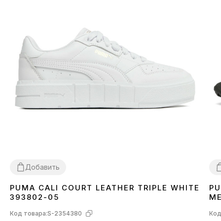
Добавить
PUMA CALI COURT LEATHER TRIPLE WHITE
PU
38
39
3
393802-05
ME
Код товара:
S-2354380
Код