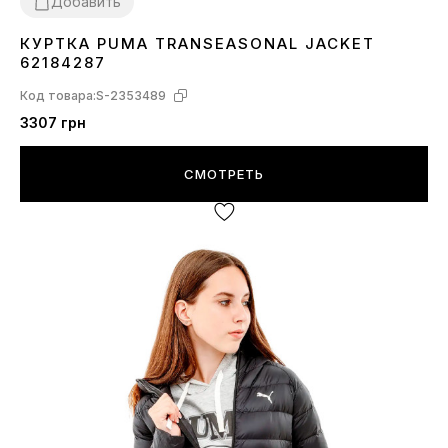
Добавить
КУРТКА PUMA TRANSEASONAL JACKET
XXS
XS
S
62184287
Код товара:
S-2353489
3307 грн
СМОТРЕТЬ