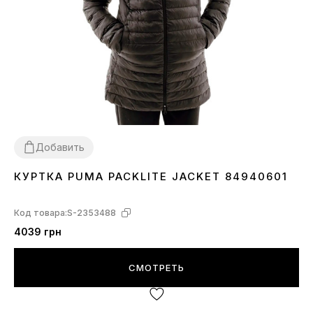
Добавить
КУРТКА PUMA PACKLITE JACKET 84940601
XS
S
Код товара:
S-2353488
4039 грн
СМОТРЕТЬ