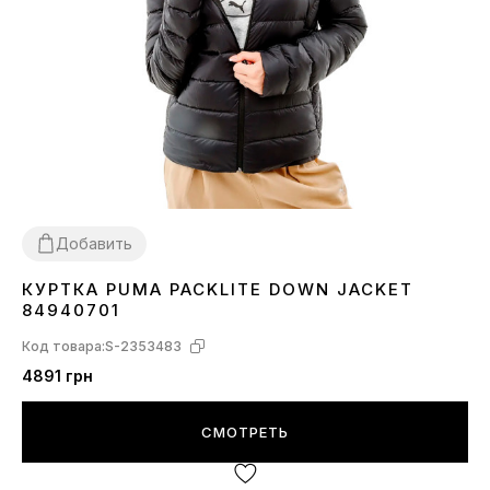
Добавить
КУРТКА PUMA PACKLITE DOWN JACKET
XS
S
84940701
Код товара:
S-2353483
4891 грн
СМОТРЕТЬ