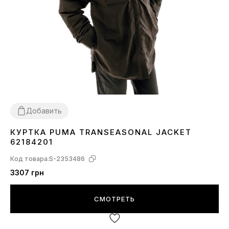
Добавить
КУРТКА PUMA TRANSEASONAL JACKET
XXS
XS
S
62184201
Код товара:
S-2353486
3307 грн
СМОТРЕТЬ