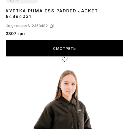
КУРТКА PUMA ESS PADDED JACKET
XXS
XS
S
84894031
Код товара:
S-2353482
3307 грн
СМОТРЕТЬ