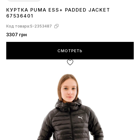
КУРТКА PUMA ESS+ PADDED JACKET
XXS
XS
67536401
Код товара:
S-2353487
3307 грн
СМОТРЕТЬ